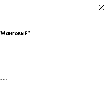
"Манговый"
писью